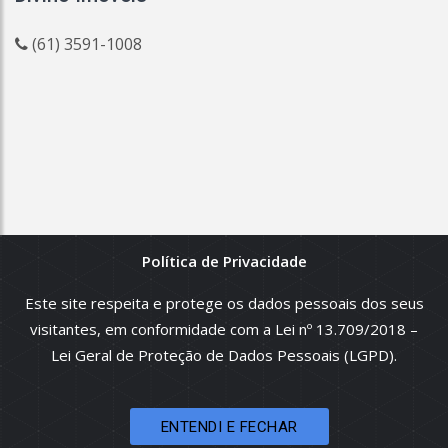
(61) 3591-1008
Política de Privacidade
© 2026
Divino Imóveis
:: CRECI 14844 Todos os direitos
reservados.
Este site respeita e protege os dados pessoais dos seus
visitantes, em conformidade com a Lei nº 13.709/2018 –
Todas as informações e valores exibidos neste portal são fornecidos
pelos proprietários dos imóveis, podendo sofrer alterações sem
Lei Geral de Proteção de Dados Pessoais (LGPD).
aviso prévio. Antes da proposta, consulte nossos corretores.
ENTENDI E FECHAR