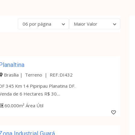
06 por página
Maior Valor
Planaltina
Brasília | Terreno | REF.:DI432
DF 345 Km 14 Pipiripau Planatina DF.
Venda de 6 Hectares R$ 30....
60.000m² Área Útil
Zona Industrial Guará