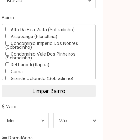
Brasília
Bairro
Alto Da Boa Vista (Sobradinho)
Arapoanga (Planaltina)
Condomínio Império Dos Nobres
(Sobradinho)
Condomínio Vale Dos Pinheiros
(Sobradinho)
Del Lago Ii (Itapoã)
Gama
Grande Colorado (Sobradinho)
Guará Ii
Nova Colina (Sobradinho)
Paranoá
Planaltina
Valor
Portal Do Amanhecer (Planaltina)
Região Dos Lagos (Sobradinho)
Mín.
Máx.
Setor Comercial Central (Planaltina)
Setor De Mansões De Sobradinho
Dormitórios