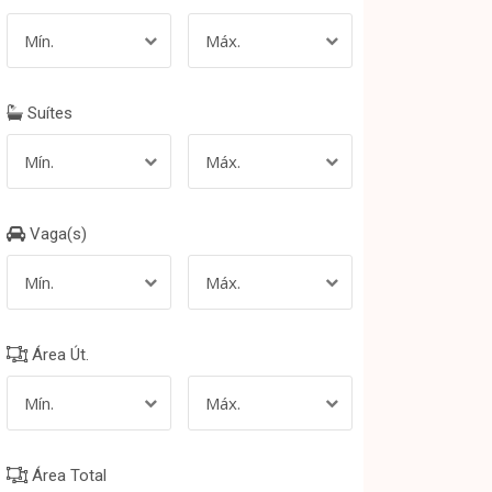
Setor Econômico De Sobradinho
(Sobradinho)
Setor Habitacional Contagem
Mín.
Máx.
(Sobradinho)
Setor Habitacional Jardim Botânico
Setor Oeste (Sobradinho Ii)
Suítes
Setor Residencial Oeste (Planaltina)
Sobradinho
Mín.
Máx.
Zona Industrial (Guará)
Vaga(s)
Mín.
Máx.
Área Út.
Mín.
Máx.
Área Total