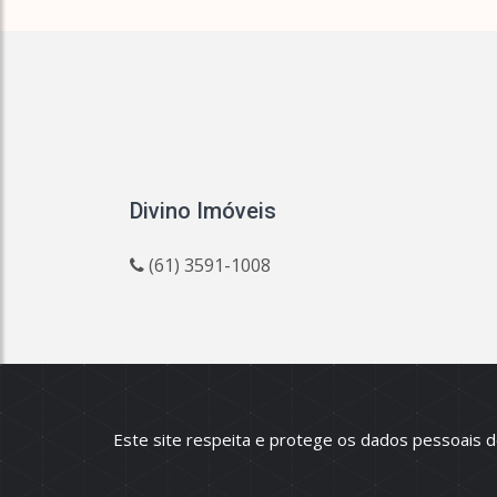
Divino Imóveis
(61) 3591-1008
© 2026
Divino Imóveis
:: CRECI 14844 Todos 
Este site respeita e protege os dados pessoais 
Todas as informações e valores exibidos neste portal 
dos imóveis, podendo sofrer alterações sem aviso prév